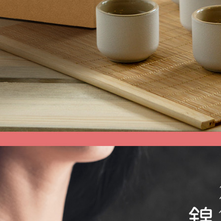
胸茶
給你天然選擇！100%植物萃取，無西藥成分，通過木瓜蛋
玫瑰精油疏通乳腺管，雙重作用改善胸部血液循環，獨立茶包衛
到極致，撕開包裝即可沖泡，無需煎煮，適合現代快節奏生活。
讓豐胸像喝水一樣簡單，適合先天性胸小、營養不良或產後恢復
可見胸部飽滿度提升，曲線更自然動人。
茶幫你找回少女時代的緊
、乳房縮水鬆弛？
豐胸茶
溫補不燥熱，不僅促進乳汁分泌，更能
氣血，幫助產後媽媽恢復體力，同時改善乳房懸垂問題，天然成