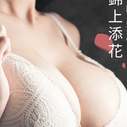
乳期也能安心飲用，豐胸茶堅持飲用可見胸部逐漸飽滿，膚質也
讓媽媽們在育兒之餘，不負自己的美麗。
胸中藥湯養護讓你悄悄變
有副作用？選擇
豐胸中藥湯
天然植萃更可靠！嚴選黃金比例配
所需營養，玫瑰疏肝理氣，紅棗健脾養血，幫助改善乳房血液循
，茶包採用環保無紡布材質，鎖住食材活性，沖泡後香氣淡雅，
享受，適合忙碌現代女性，輕鬆養出自然豐滿胸型，每天一杯豐
體補充氣血，改善乳房經絡堵塞，讓胸部在無形中豐盈，展現自