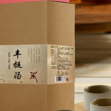
配輕柔胸部按摩，效果更佳，堅持飲用，胸部豐滿，自信滿滿，
女性，是天然豐胸聖品，草本精華激活乳腺，豐滿胸型輕鬆養
，豐胸茶讓氣血順暢，豐胸更要護胸。
杯豐胸中藥湯是女性的貼
厚厚的墊子束縛，自然挺拔才是王道，
豐胸中藥湯
是天然豐胸聖
，萃取精華，激活乳腺細胞活性，促進胸部脂肪堆積，只需熱水
融入日常，每日飲用一杯，簡單方便，堅持飲用，豐滿胸型輕鬆
全有效，讓您擁有迷人胸型，豐胸不傷身，豐胸中藥湯天然成分