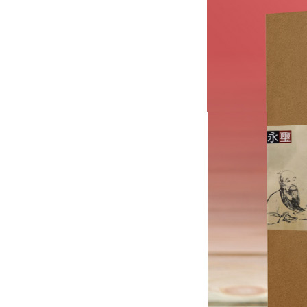
類
天早晚各一杯，搭
期:
讓您輕鬆成為魅力
成，解決乳腺阻塞
補氣血、豐乳房，這
心養護師
發
2026 年 5 月 25 日
女人的美，不應被
佈
分
豐胸中藥湯
品，嚴選天然草本
日
類
沖泡3分鐘，輕鬆
期:
成，無副作用，安