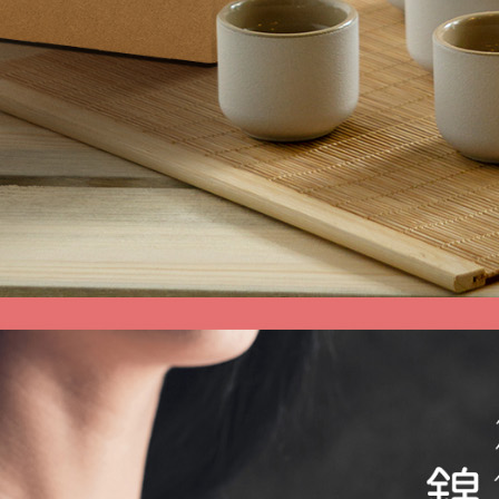
全又健康。
胸不挨刀，喝出飽滿彈性
學豐胸產品有副作用？
推薦豐胸產品
給你自然選擇！100%天然
無防腐劑，通過SGS檢驗認證，堅持飲用1個月，水腫消退，乳
後，胸圍明顯增加，觸感Q彈，內調補氣血，外養豐胸型，讓你
款豐胸產品推薦是先天缺陷的最佳解方——天然、安全、高效
曲線。