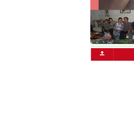
每天一杯豐胸茶，從
發
2026 年 5 月 12 日
豐盈不僅是視覺的
佈
分
豐胸茶
口玫瑰花瓣，搭配
日
類
辦公、居家都能隨
期:
讓乳房緊緻豐滿，
豐胸不再遙不可及
豐胸中藥湯豐胸+養
麗