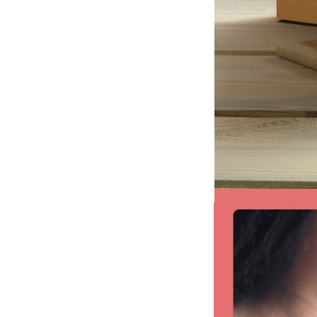
溫和調理，豐胸安
豐胸產品推薦天然豐
好胸型
發
2026 年 5 月 19 日
不想動手術？怕化
佈
分
豐胸產品推薦
物成分，無激素、
日
類
逐漸堅挺；3個月
期:
得健康又自然，這
助你後天創造完美