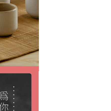
植
房
美
，