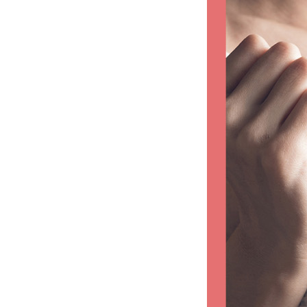
告別太平公主，這杯
自信
發
2026 年 5 月 19 日
天生胸型扁平？產
佈
分
豐胸中藥湯
素促進乳腺發育，
日
類
環，讓營養直達乳
期:
滿的奇蹟，實證多
代表豐胸新趨勢—