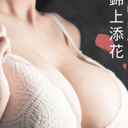
男生疏肝解壓、改善熬夜後的肝火旺；木瓜促進消化、增強免疫
康茶飲，茶飲溫和無刺激，適合長期飲用，尤其適合氣血不足、
無論送禮或自用都合適，讓豐胸不再是女生的獨享，健康生活從
豐胸權威，傳承古法，讓豐滿觸手可及。
逆襲，補氣血、通乳腺效
乳房豐！
豐胸中藥湯
針對氣血不足型平胸，從根源調理，木瓜補
育提供動力；玫瑰活血化淤，改善乳房血液循環，讓營養直達乳
，無中藥苦味，豐胸中藥湯每天兩杯，搭配挺胸運動，一個療程