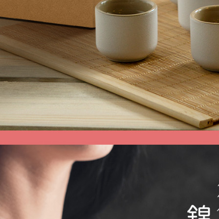
到自卑嗎？
豐胸中藥湯
幫你告別太平公主稱號！嚴選台灣新鮮木
玫瑰花瓣，天然成分溫和無負擔，每天一杯熱茶，搭配簡單按壓
管齊下，獨特配方能補氣養血、疏通乳腺，改善產後胸部鬆弛、
育不良，豐胸中藥湯堅持一個月，乳房緊實有感，穿衣更顯S曲
上升！現在開始飲用，見證豐胸奇蹟！
豐胸祕方，養出健康體質
生能喝？錯！
豐胸中藥湯
男女皆宜！女生喝補氣豐胸，男生喝養