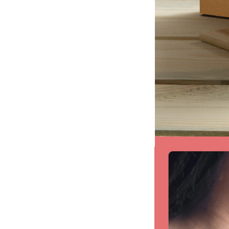
滿曲線
發
2026 年 7 月 27 日
還在為扁平胸部感
佈
分
豐胸中藥湯
瓜酵素與法國進口
日
類
手法，內調外養雙
期:
營養不良導致的發
線，魅力指數直線
豐胸中藥湯天然草本
發
2026 年 7 月 21 日
以為豐胸茶只有女