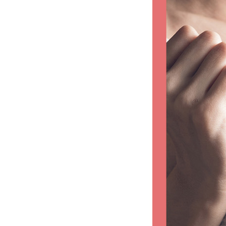
佈
分
豐胸中藥湯
顏護肝，玫瑰幫助
日
類
力，全家共享的健
期:
體質虛弱的女性，
一杯茶開始！中醫
豐胸中藥湯使小胸妹
果看見
發
2026 年 7 月 14 日
中醫說，氣血足則
佈
分
豐胸中藥湯
氣健脾，為乳房發
日
類
腺，茶湯溫和甘甜
期: