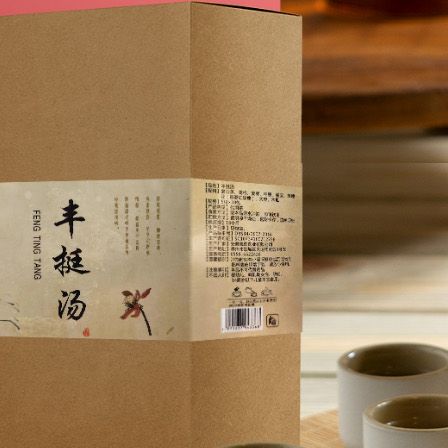
的光芒，
豐胸中藥湯
草本能量幫你打破天生遺憾，千年中醫智
胸型！承襲古方，選用葛根、黃芪、當歸等藥食同源的中草藥，
取，保留有效成分活性，茶飲無添加人工激素與防腐劑，溫和調
然發育，每日飲用一杯，簡單方便，豐胸中藥湯堅持一段時間，
能改善氣血不足，讓面色紅潤，讓您在享受豐胸效果的同時，養
胸中藥湯讓你輕鬆擁有豐