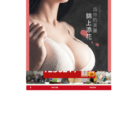
需熱水沖泡3分鐘，輕鬆融入日常，每日飲用一杯，簡
單方便，堅持飲用，豐滿胸型輕鬆養成，無副作用，
安全有效，讓您擁有迷人胸型，豐胸不傷身，豐胸中
藥湯天然成分溫和調理，豐胸安全又健康。
發
分
2026 年 5 月 25 日
豐胸中藥湯
佈
類
日
期:
告別太平公主，這杯豐胸中藥
湯讓你找回女人自信
天生胸型扁平？產後鬆弛？試試
豐胸中藥湯
！以中醫
內調外養理論為基礎，木瓜酵素促進乳腺發育，玫瑰
疏肝活血，紅棗補氣養血，三者協同作用，改善乳房
血液循環，讓營養直達乳腺細胞，茶包獨立包裝，攜
帶方便，每天1-2杯，見證從平凡到豐滿的奇蹟，實證