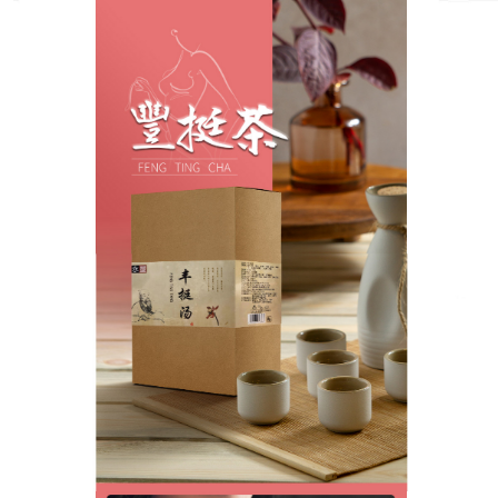
漢方豐挺茶豐挺湯專賣店
分類:
豐胸中藥湯
補氣血、豐乳房，這杯豐胸中
藥湯是女性的貼心養護師
女人的美，不應被厚厚的墊子束縛，自然挺拔才是王
道，
豐胸中藥湯
是天然豐胸聖品，嚴選天然草本，萃
取精華，激活乳腺細胞活性，促進胸部脂肪堆積，只